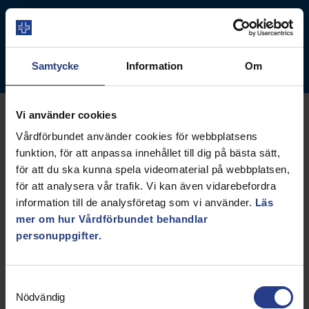
Aktivitetsportalen
Samtycke
Information
Om
Vi använder cookies
Vårdförbundet använder cookies för webbplatsens
funktion, för att anpassa innehållet till dig på bästa sätt,
för att du ska kunna spela videomaterial på webbplatsen,
för att analysera vår trafik. Vi kan även vidarebefordra
Aktiviteten har passerat sista anmälningsdatum
information till de analysföretag som vi använder.
Läs
mer om hur Vårdförbundet behandlar
Lönecoachning för
personuppgifter.
studenter inför att bli
Samtyckesval
yrkesverksam 25/6
Nödvändig