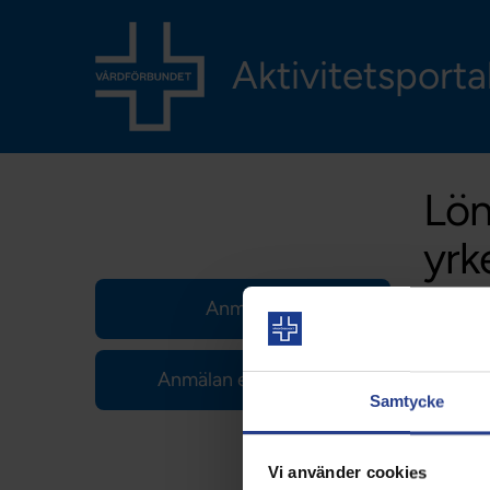
Aktivitetsporta
Lön
yrk
Anmälan
Anmälan ej medlem
Samtycke
Vi använder cookies