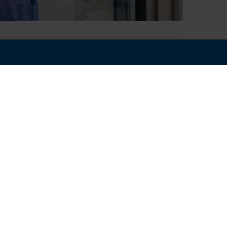
15:30 - 17:00
elning:
Vårdförbundet (nationellt)
ta anmälningsdag:
2026-10-14
Dela:
appen "Anmälan ej medlem".
nom först månaden efter du har ansökt om