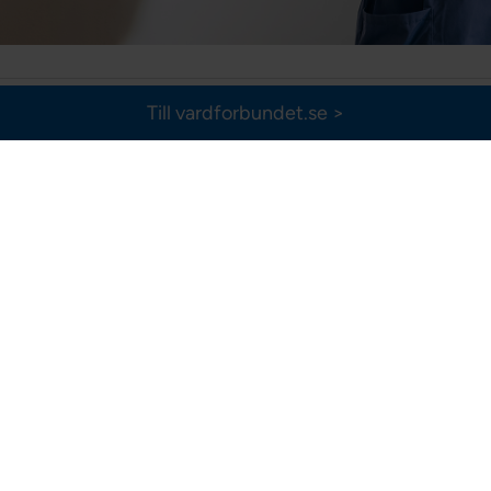
tum:
2026-10-14
Tid:
Till vardforbundet.se >
ats:
Digital
Avd
atser kvar :
100 av 100
Sis
lgrupp:
Medlem, Student, Ej medlem
tivitetsansvarig:
Eva Edelönn
,
Johanna
ell
,
Jeanette Pettersson
al gruppcoachning via Teams
 precis ansökt om studentmedlemskap, använd kn
heten att anmäla sig till olika aktiviteter slår ige