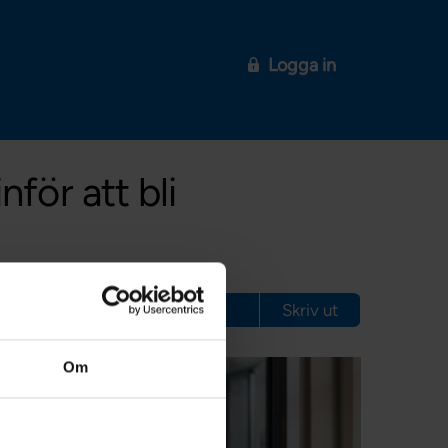
Logga in
för att bli
Skriv ut
Om