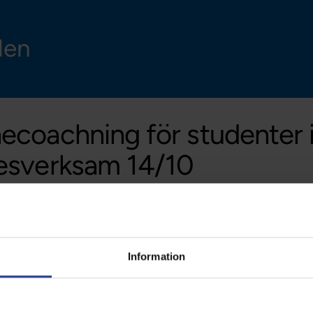
len
ecoachning för studenter in
esverksam 14/10
Information