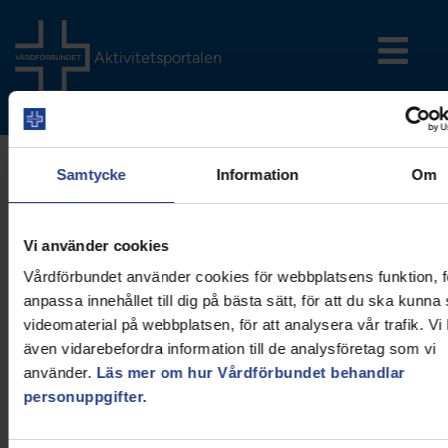
Aktivitetsportalen
Samtycke
Information
Om
Vi använder cookies
Aktiviteten har passerat sista anmälningsdatum
Vårdförbundet använder cookies för webbplatsens funktion, fö
anpassa innehållet till dig på bästa sätt, för att du ska kunna
videomaterial på webbplatsen, för att analysera vår trafik. Vi
Årsmöte 2021 -
även vidarebefordra information till de analysföretag som vi
använder.
Läs mer om hur Vårdförbundet behandlar
Stockholms stad
personuppgifter.