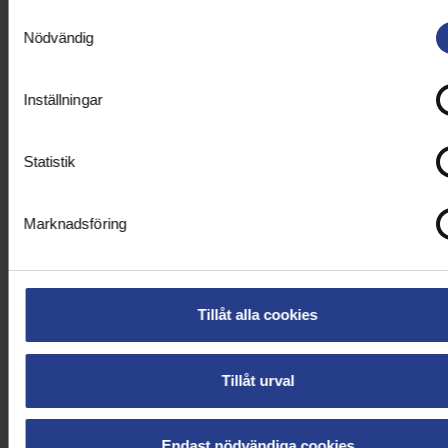
Samtyckesval
Skriv ut
Nödvändig
Datum:
2021-10-
Avdelning:
06 - 2021-10-13
Stockholms Stad
Inställningar
Plats:
Digital
Sista
anmälningsdag:
Adress:
Teams-
Statistik
2021-09-22
möte, anslut via
möteslänk, Digital
Marknadsföring
Målgrupp:
Medlem
Aktivitetsansvarig:
Martin Junker
,
Tillåt alla cookies
Anneli Johansson
Dela:
Tillåt urval
LÅT INTE TANKAR OCH IDÉER
Endast nödvändiga cookies